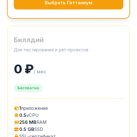
Выбрать Гиттаниум
Биллдий
Для тестирования и pet-проектов
0 ₽
/ мес
Бесплатно
1
приложение
0.5
vCPU
256 MB
RAM
0.5 GB
SSD
SSL-сертификат