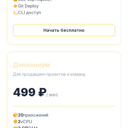
Git Deploy
CLI доступ
Начать бесплатно
Деплониум
Для продакшен-проектов и команд
499 ₽
/ мес
20
приложений
2
vCPU