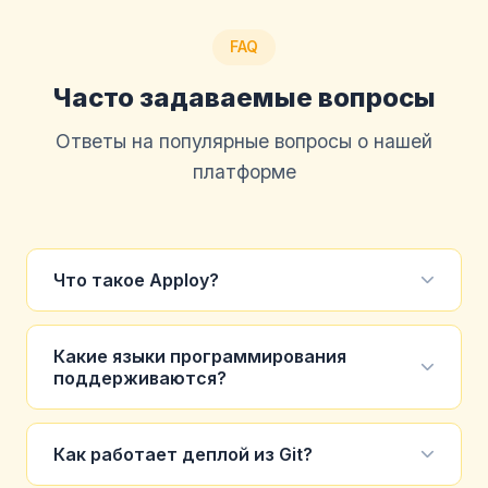
FAQ
Часто задаваемые вопросы
Ответы на популярные вопросы о нашей
платформе
Что такое Apploy?
Apploy — это платформа для деплоя
приложений (PaaS), аналогичная Heroku. Вы
Какие языки программирования
поддерживаются?
загружаете свой код через Git или Docker, а мы
автоматически разворачиваем его в облаке,
Мы поддерживаем все популярные языки:
настраиваем SSL, мониторинг и
Python, Node.js, PHP, Go, Java, Ruby, Rust, .NET
Как работает деплой из Git?
масштабирование.
и другие. Вы также можете использовать